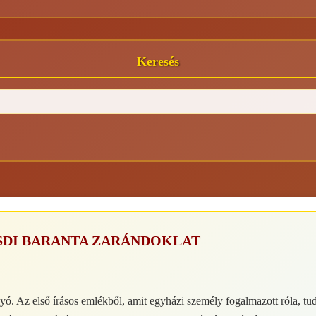
Keresés
SDI BARANTA ZARÁNDOKLAT
ó. Az első írásos emlékből, amit egyházi személy fogalmazott róla, tud