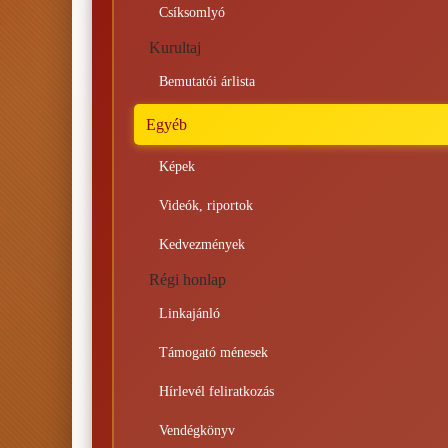
Csíksomlyó
Kurultaj
Bemutatói árlista
Egyéb
Képek
Videók, riportok
Kedvezmények
Régi honlap
Linkajánló
Támogató ménesek
Hírlevél feliratkozás
Vendégkönyv