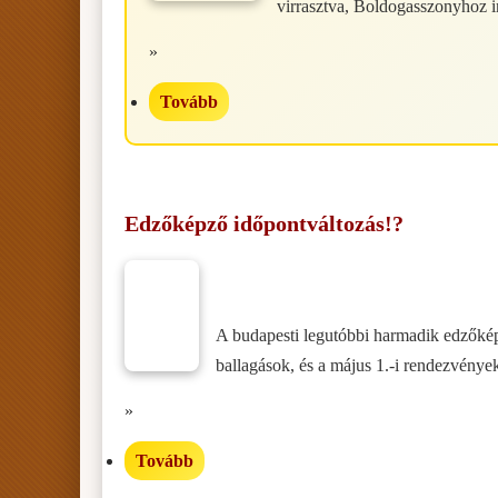
virrasztva, Boldogasszonyhoz i
»
Tovább
Edzőképző időpontváltozás!?
A budapesti legutóbbi harmadik edzőkép
ballagások, és a május 1.-i rendezvények,
»
Tovább