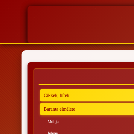
Cikkek, hírek
Baranta elmélete
Múltja
Jelene