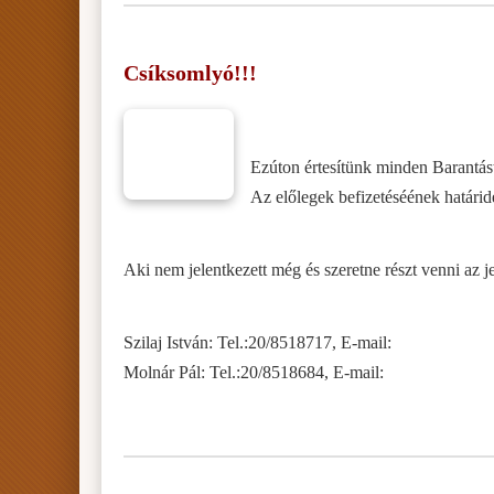
Csíksomlyó!!!
Ezúton értesítünk minden Barantást,
Az előlegek befizetéséének határide
Aki nem jelentkezett még és szeretne részt venni az 
Szilaj István: Tel.:20/8518717, E-mail:
Molnár Pál: Tel.:20/8518684, E-mail: