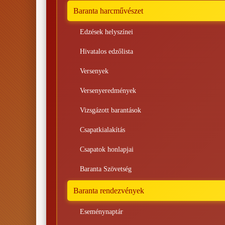
Baranta harcművészet
Edzések helyszínei
Hivatalos edzőlista
Versenyek
Versenyeredmények
Vizsgázott barantások
Csapatkialakítás
Csapatok honlapjai
Baranta Szövetség
Baranta rendezvények
Eseménynaptár