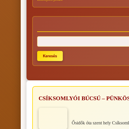
CSÍKSOMLYÓI BÚCSÚ – PÜNKÖ
Ősidők óta szent hely Csíksomly