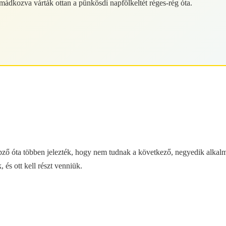
mádkozva várták ottan a pünkösdi napfölkeltét réges-rég óta.
ző óta többen jelezték, hogy nem tudnak a következő, negyedik alkalmo
 és ott kell részt venniük.