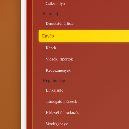
Csíksomlyó
Kurultaj
Bemutatói árlista
Egyéb
Képek
Videók, riportok
Kedvezmények
Régi honlap
Linkajánló
Támogató ménesek
Hírlevél feliratkozás
Vendégkönyv