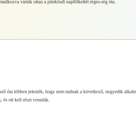
mádkozva várták ottan a pünkösdi napfölkeltét réges-rég óta.
ző óta többen jelezték, hogy nem tudnak a következő, negyedik alkalmo
 és ott kell részt venniük.