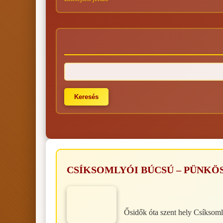
CSÍKSOMLYÓI BÚCSÚ – PÜNKÖ
Ősidők óta szent hely Csíksomly