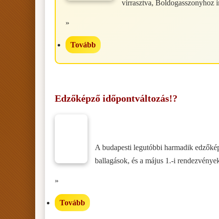
virrasztva, Boldogasszonyhoz i
»
Tovább
Edzőképző időpontváltozás!?
A budapesti legutóbbi harmadik edzőkép
ballagások, és a május 1.-i rendezvények,
»
Tovább