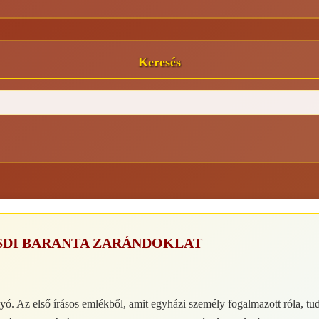
Keresés
SDI BARANTA ZARÁNDOKLAT
ó. Az első írásos emlékből, amit egyházi személy fogalmazott róla, tud