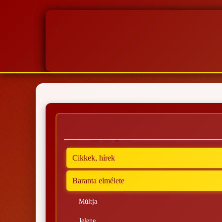
Cikkek, hírek
Baranta elmélete
Múltja
Jelene