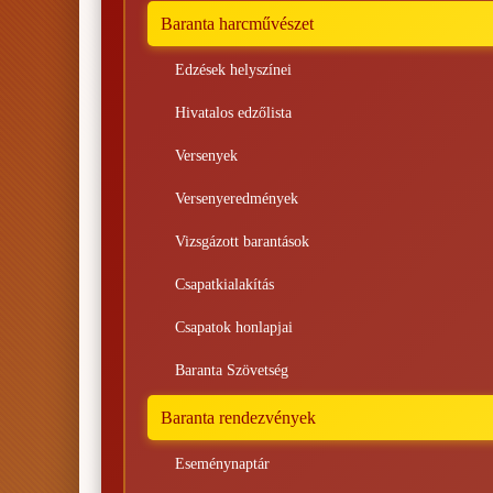
Baranta harcművészet
Edzések helyszínei
Hivatalos edzőlista
Versenyek
Versenyeredmények
Vizsgázott barantások
Csapatkialakítás
Csapatok honlapjai
Baranta Szövetség
Baranta rendezvények
Eseménynaptár