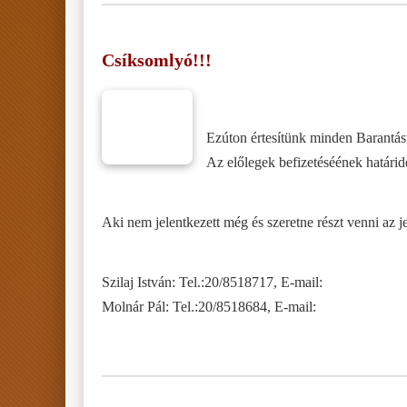
Csíksomlyó!!!
Ezúton értesítünk minden Barantást,
Az előlegek befizetéséének határide
Aki nem jelentkezett még és szeretne részt venni az 
Szilaj István: Tel.:20/8518717, E-mail:
Molnár Pál: Tel.:20/8518684, E-mail: