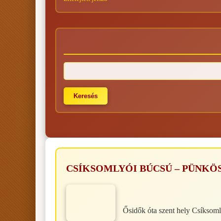
CSÍKSOMLYÓI BÚCSÚ – PÜNKÖ
Ősidők óta szent hely Csíksomly