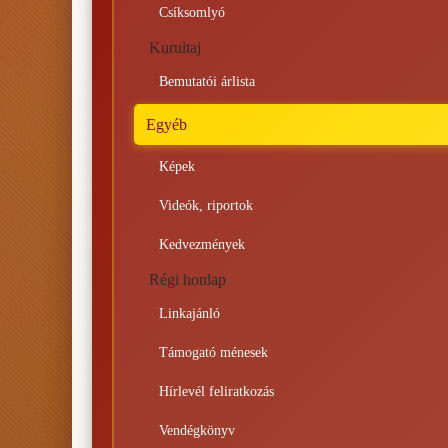
Csíksomlyó
Kurultaj
Bemutatói árlista
Egyéb
Képek
Videók, riportok
Kedvezmények
Régi honlap
Linkajánló
Támogató ménesek
Hírlevél feliratkozás
Vendégkönyv