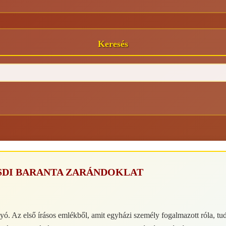
Keresés
SDI BARANTA ZARÁNDOKLAT
ó. Az első írásos emlékből, amit egyházi személy fogalmazott róla, tud