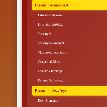
Baranta harcművészet
Edzések helyszínei
Hivatalos edzőlista
Versenyek
Versenyeredmények
Vizsgázott barantások
Csapatkialakítás
Csapatok honlapjai
Baranta Szövetség
Baranta rendezvények
Eseménynaptár