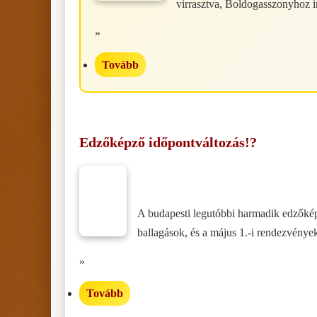
virrasztva, Boldogasszonyhoz i
»
Tovább
Edzőképző időpontváltozás!?
A budapesti legutóbbi harmadik edzőkép
ballagások, és a május 1.-i rendezvények,
»
Tovább