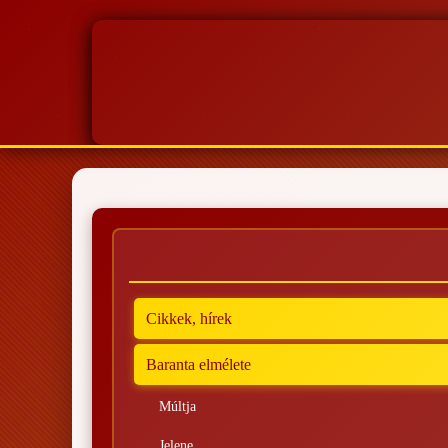
Cikkek, hírek
Baranta elmélete
Múltja
Jelene