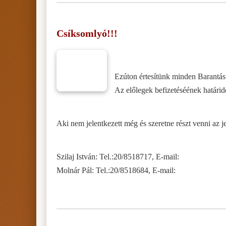
Csíksomlyó!!!
Ezúton értesítünk minden Barantást,
Az előlegek befizetéséének határide
Aki nem jelentkezett még és szeretne részt venni az 
Szilaj István: Tel.:20/8518717, E-mail:
Molnár Pál: Tel.:20/8518684, E-mail: