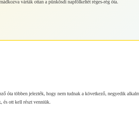
mádkozva várták ottan a pünkösdi napfölkeltét réges-rég óta.
ző óta többen jelezték, hogy nem tudnak a következő, negyedik alkalmo
 és ott kell részt venniük.