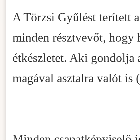
A Törzsi Gyűlést terített a
minden résztvevőt, hogy
étkészletet. Aki gondolja
magával asztalra valót is
Minden csapatképviselő j