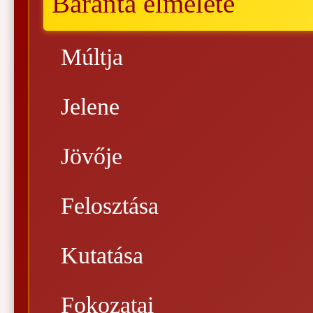
Baranta elmélete
Múltja
Jelene
Jövője
Felosztása
Kutatása
Fokozatai