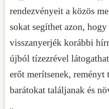
rendezvényeit a közös me
sokat segíthet azon, hog
visszanyerjék korábbi hírn
újból tízezrével látogath
erőt merítsenek, reményt 
barátokat találjanak és n