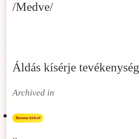
/Medve/
Áldás kísérje tevékenysé
Archived in
Baranta hírlevél
»