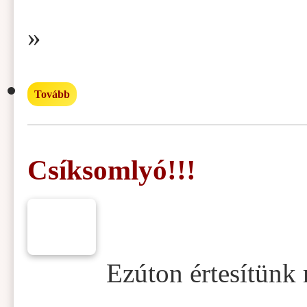
»
Tovább
Csíksomlyó!!!
Ezúton értesítünk