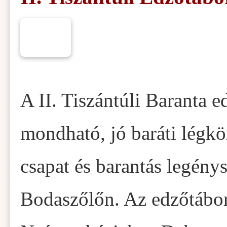
A II. Tiszántúli Baranta 
mondható, jó baráti légkö
csapat és barantás legénys
Bodaszőlőn. Az edzőtábor