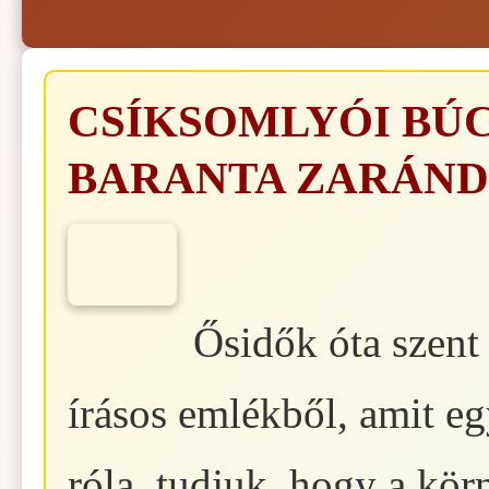
CSÍKSOMLYÓI BÚC
BARANTA ZARÁN
Ősidők óta szent
írásos emlékből, amit e
róla, tudjuk, hogy a kör