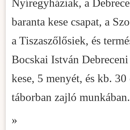
Nyíregyháziak, a Debrece
baranta kese csapat, a Sz
a Tiszaszőlősiek, és termé
Bocskai István Debreceni 
kese, 5 menyét, és kb. 30 
táborban zajló munkában.
»