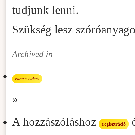
tudjunk lenni.
Szükség lesz szóróanyagok
Archived in
Baranta hírlevél
»
A hozzászóláshoz
regisztráció