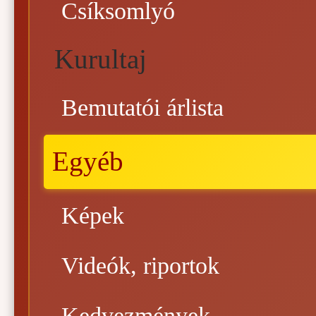
Csíksomlyó
Kurultaj
Bemutatói árlista
Egyéb
Képek
Videók, riportok
Kedvezmények