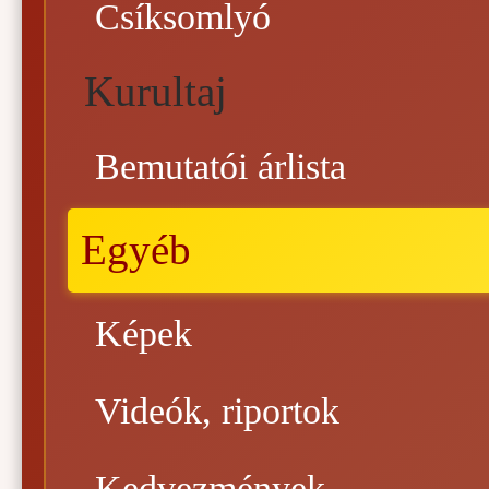
Csíksomlyó
Kurultaj
Bemutatói árlista
Egyéb
Képek
Videók, riportok
Kedvezmények