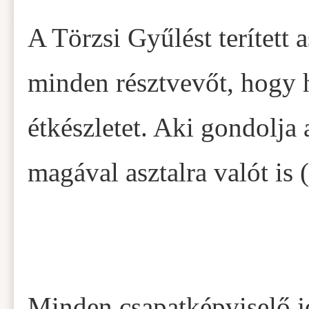
A Törzsi Gyűlést terített a
minden résztvevőt, hogy
étkészletet. Aki gondolja
magával asztalra valót is
Minden csapatképviselő j