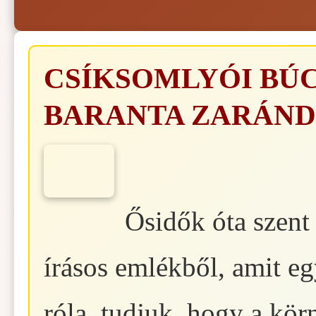
CSÍKSOMLYÓI BÚC
BARANTA ZARÁN
Ősidők óta szent
írásos emlékből, amit e
róla, tudjuk, hogy a kör