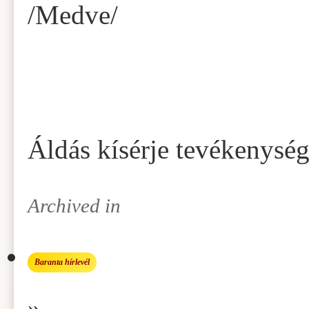
/Medve/
Áldás kísérje tevékenysé
Archived in
Baranta hírlevél
»