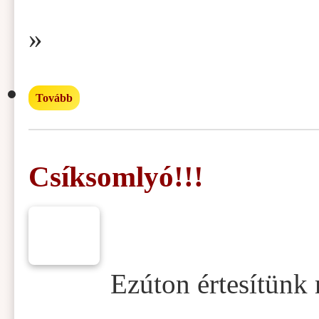
»
Tovább
Csíksomlyó!!!
Ezúton értesítünk