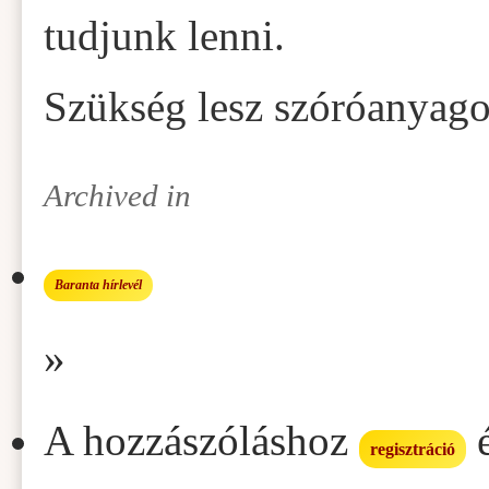
tudjunk lenni.
Szükség lesz szóróanyagok
Archived in
Baranta hírlevél
»
A hozzászóláshoz
regisztráció