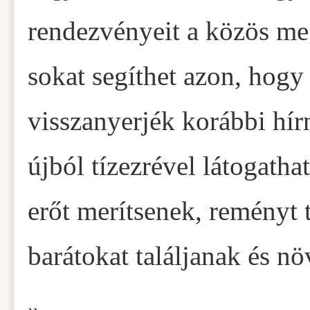
rendezvényeit a közös me
sokat segíthet azon, hog
visszanyerjék korábbi hírn
újból tízezrével látogath
erőt merítsenek, reményt 
barátokat találjanak és n