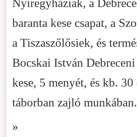
Nyíregyháziak, a Debrece
baranta kese csapat, a Sz
a Tiszaszőlősiek, és termé
Bocskai István Debreceni 
kese, 5 menyét, és kb. 30 
táborban zajló munkában.
»