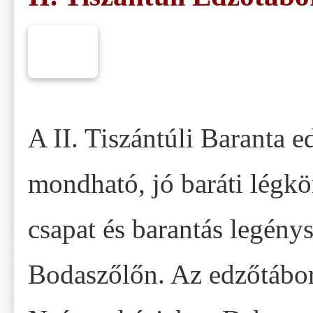
A II. Tiszántúli Baranta 
mondható, jó baráti légkö
csapat és barantás legénys
Bodaszőlőn. Az edzőtábor