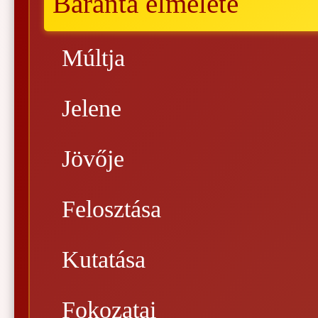
Baranta elmélete
Múltja
Jelene
Jövője
Felosztása
Kutatása
Fokozatai