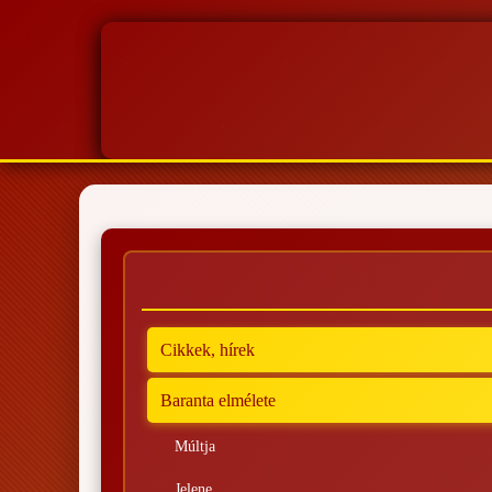
Cikkek, hírek
Baranta elmélete
Múltja
Jelene