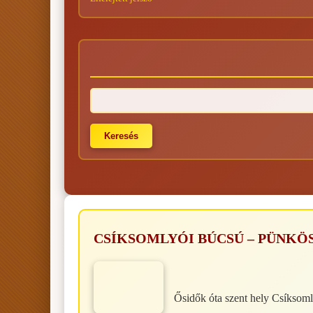
CSÍKSOMLYÓI BÚCSÚ – PÜNKÖ
Ősidők óta szent hely Csíksomly