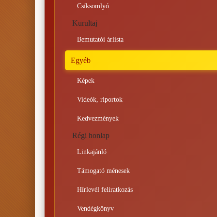
Csíksomlyó
Kurultaj
Bemutatói árlista
Egyéb
Képek
Videók, riportok
Kedvezmények
Régi honlap
Linkajánló
Támogató ménesek
Hírlevél feliratkozás
Vendégkönyv