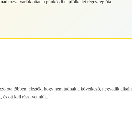
mádkozva várták ottan a pünkösdi napfölkeltét réges-rég óta.
ző óta többen jelezték, hogy nem tudnak a következő, negyedik alkalmo
 és ott kell részt venniük.