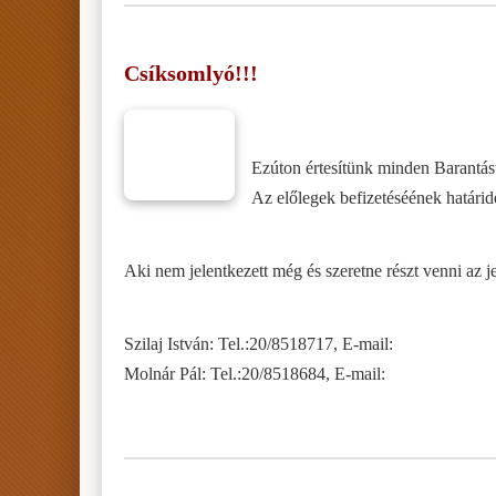
Csíksomlyó!!!
Ezúton értesítünk minden Barantást,
Az előlegek befizetéséének határide
Aki nem jelentkezett még és szeretne részt venni az 
Szilaj István: Tel.:20/8518717, E-mail:
Molnár Pál: Tel.:20/8518684, E-mail: