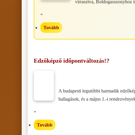
virrasztva, Boldogasszonyhoz i
»
Tovább
Edzőképző időpontváltozás!?
A budapesti legutóbbi harmadik edzőkép
ballagások, és a május 1.-i rendezvények,
»
Tovább