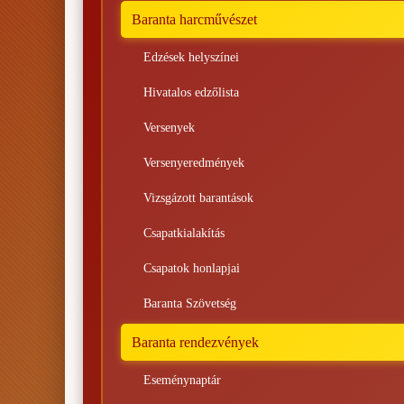
Baranta harcművészet
Edzések helyszínei
Hivatalos edzőlista
Versenyek
Versenyeredmények
Vizsgázott barantások
Csapatkialakítás
Csapatok honlapjai
Baranta Szövetség
Baranta rendezvények
Eseménynaptár