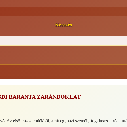
Keresés
SDI BARANTA ZARÁNDOKLAT
ó. Az első írásos emlékből, amit egyházi személy fogalmazott róla, tud