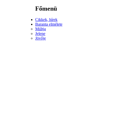
Főmenü
Cikkek, hírek
Baranta elmélete
Múltja
Jelene
Jövője