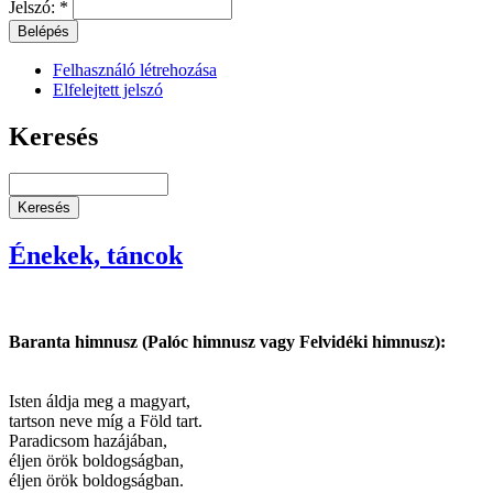
Jelszó:
*
Felhasználó létrehozása
Elfelejtett jelszó
Keresés
Énekek, táncok
Baranta himnusz (Palóc himnusz vagy Felvidéki himnusz):
Isten áldja meg a magyart,
tartson neve míg a Föld tart.
Paradicsom hazájában,
éljen örök boldogságban,
éljen örök boldogságban.