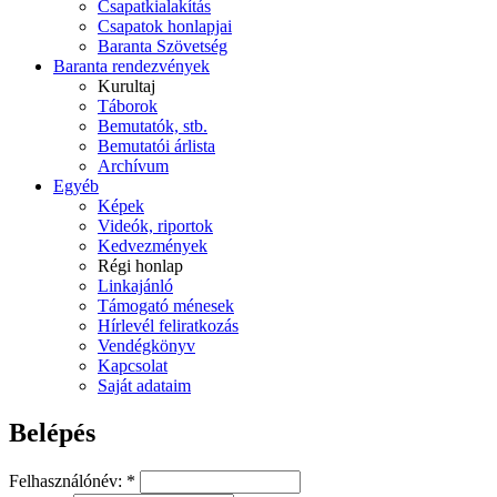
Csapatkialakítás
Csapatok honlapjai
Baranta Szövetség
Baranta rendezvények
Kurultaj
Táborok
Bemutatók, stb.
Bemutatói árlista
Archívum
Egyéb
Képek
Videók, riportok
Kedvezmények
Régi honlap
Linkajánló
Támogató ménesek
Hírlevél feliratkozás
Vendégkönyv
Kapcsolat
Saját adataim
Belépés
Felhasználónév:
*