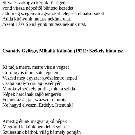
Sírva és zokogva kérjük fölségedet
vond vissza népedtől büntető kezedet
áldd meg szegény magyarokat felejtsék el balsorsukat
Atilla királyunk mutass nekünk utat.
/Szent László királyunk mutass nekünk utat.
Csanády György, Mihalik Kálmán (1921): Székely himnusz
Ki tudja merre, merre visz a végzet
Göröngyös úton, sötét éjjelen
Vezesd még egyszer győzelemre néped
Csaba királyfi csillag ösvényén.
Maroknyi székely porlik, mint a szikla
Népek harcának zajló tengerén
Fejünk az ár, jaj, százszor elborítja
Ne hagyd elveszni Erdélyt, Istenünk!
Amedig élünk magyar ajkú népek
Megtörni lelkünk nem lehet soha
Szülessünk bárhol, világ bármely pontján