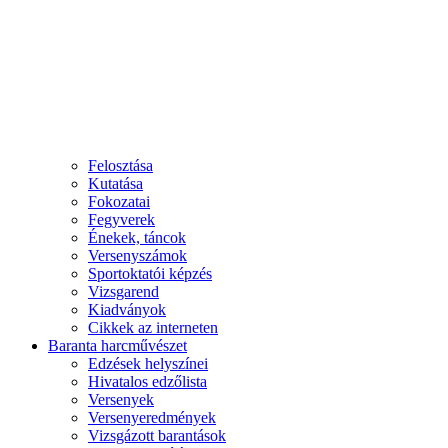
Felosztása
Kutatása
Fokozatai
Fegyverek
Énekek, táncok
Versenyszámok
Sportoktatói képzés
Vizsgarend
Kiadványok
Cikkek az interneten
Baranta harcművészet
Edzések helyszínei
Hivatalos edzőlista
Versenyek
Versenyeredmények
Vizsgázott barantások