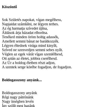
Köszöntő
Sok Születés napokat, vígan megélhess,
Napjaidat számlálni, ne légyen terhes.
Az ég harmatja szívedet újítsa,
Áldások árja házadat elborítsa.
Tenéked minden öröm holtig adassék,
Amellett semmi bánat ne barátkozzék.
Légyen éltednek virága mind kinyílt,
Szíved ne szenvedjen semmi sebes nyílt.
Véglen az egek várát vígan szemlélhesd,
Ott aztán az életet, jobbra cserélhesd.
Az Úr a boldog életben részt adjon,
A szentek serge körébe fogadjon, de fogadjon.
Boldogasszony anyánk...
Boldogasszony anyánk
Régi nagy pátrónánk
Nagy ínségben levén
Így szólít meg hazánk