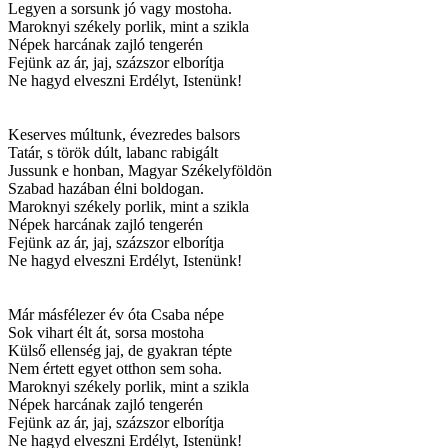
Legyen a sorsunk jó vagy mostoha.
Maroknyi székely porlik, mint a szikla
Népek harcának zajló tengerén
Fejünk az ár, jaj, százszor elborítja
Ne hagyd elveszni Erdélyt, Istenünk!
Keserves múltunk, évezredes balsors
Tatár, s török dúlt, labanc rabigált
Jussunk e honban, Magyar Székelyföldön
Szabad hazában élni boldogan.
Maroknyi székely porlik, mint a szikla
Népek harcának zajló tengerén
Fejünk az ár, jaj, százszor elborítja
Ne hagyd elveszni Erdélyt, Istenünk!
Már másfélezer év óta Csaba népe
Sok vihart élt át, sorsa mostoha
Külső ellenség jaj, de gyakran tépte
Nem értett egyet otthon sem soha.
Maroknyi székely porlik, mint a szikla
Népek harcának zajló tengerén
Fejünk az ár, jaj, százszor elborítja
Ne hagyd elveszni Erdélyt, Istenünk!