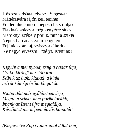
Hős szabadságát elveszti Segesvár
Mádéfalvára fájón kell tekints
Földed dús kincsét népek élik s dúlják
Fiaidnak sokszor még kenyérre sincs.
Maroknyi székely porlik, mint a szikla
Népek harcának zajló tengerén
Fejünk az ár, jaj, százszor elborítja
Ne hagyd elveszni Erdélyt, Istenünk!
Kigyúlt a mennybolt, zeng a hadak útja,
Csaba királyfi nézi táborát.
Szűnik az átok, kiapadt a kútja,
Szívünkön égi öröm lángol át.
Hiába dúlt már gyűlöletnek árja,
Megáll a szikla, nem porlik tovább,
Imánk az Istent újra megtalálja,
Köszöntsd ma népem üdvös hajnalát!
(Kiegészítve Pap Gábor által 2002-ben)