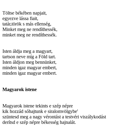
Töltse békében napjait,
egyezve lássa fiait,
tatár,török s más ellenség,
Minket meg ne rendíthessék,
minket meg ne rendíthessék.
Isten áldja meg a magyart,
tartson neve míg a Föld tart.
Isten áldjon meg bennünket,
minden igaz magyar embert,
minden igaz magyar embert.
Magyarok istene
Magyarok istene tekints e szép népre
kik hozzád sóhajtunk e siralomvölgybe'
szüntesd meg a nagy vérontást a testvéri viszálykodást
derítsd e szép népre békesség hajnalát.