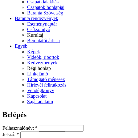
Csapatkialakítás
Csapatok honlapjai
Baranta Szövetség
Baranta rendezvények
Eseménynaptár
Csíksomlyó
Kurultaj
Bemutatói árlista
Egyéb
Képek
Videók, riportok
Kedvezmények
Régi honlap
Linkajánló
Támogató ménesek
Hírlevél feliratkozás
Vendégkönyv
Kapcsolat
Saját adataim
Belépés
Felhasználónév:
*
Jelszó:
*