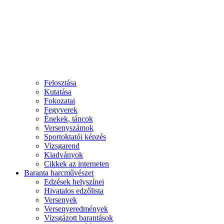
Felosztása
Kutatása
Fokozatai
Fegyverek
Énekek, táncok
Versenyszámok
Sportoktatói képzés
Vizsgarend
Kiadványok
Cikkek az interneten
Baranta harcművészet
Edzések helyszínei
Hivatalos edzőlista
Versenyek
Versenyeredmények
Vizsgázott barantások