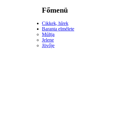
Főmenü
Cikkek, hírek
Baranta elmélete
Múltja
Jelene
Jövője