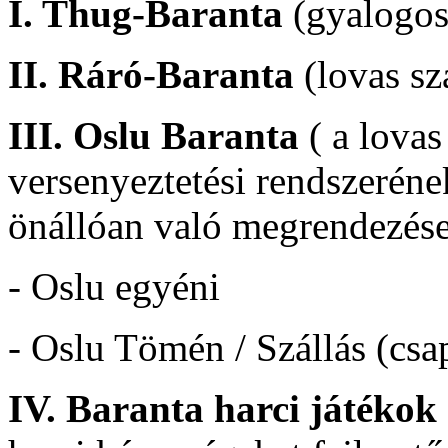
I. Thug-Baranta
(gyalogos
II. Ráró-Baranta
(lovas sz
III. Oslu Baranta
( a lovas
versenyeztetési rendszerén
önállóan való megrendezés
- Oslu egyéni
- Oslu Tömén / Szállás (csa
IV. Baranta harci játékok