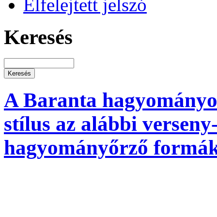
Elfelejtett jelszó
Keresés
A Baranta hagyományo
stílus az alábbi versen
hagyományőrző formákr