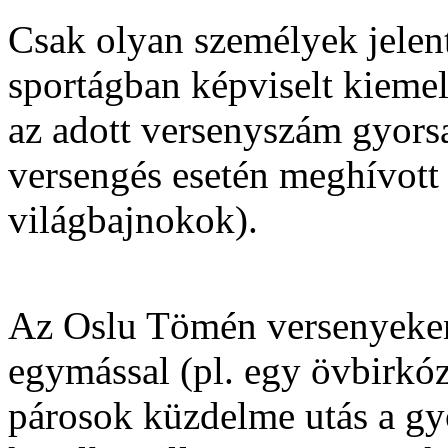
Csak olyan személyek jelent
sportágban képviselt kieme
az adott versenyszám gyors
versengés esetén meghívott
világbajnokok).
Az Oslu Tömén versenyeken
egymással (pl. egy övbirkóz
párosok küzdelme utás a gy