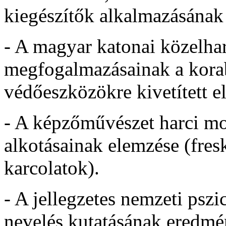
kiegészítők alkalmazásának g
- A magyar katonai közelh
megfogalmazásainak a korab
védőeszközökre kivetített el
- A képzőművészet harci m
alkotásainak elemzése (fres
karcolatok).
- A jellegzetes nemzeti ps
nevelés kutatásának eredmé