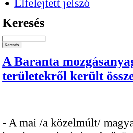
Elfelejtett jelszó
Keresés
A Baranta mozgásanyaga
területekről került össz
- A mai /a közelmúlt/ magy