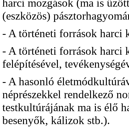
harci mozgások (ma is űzött
(eszközös) pásztorhagyomá
- A történeti források harci 
- A történeti források harci
felépítésével, tevékenységév
- A hasonló életmódkultúrá
néprészekkel rendelkező n
testkultúrájának ma is élő 
besenyők, kálizok stb.).