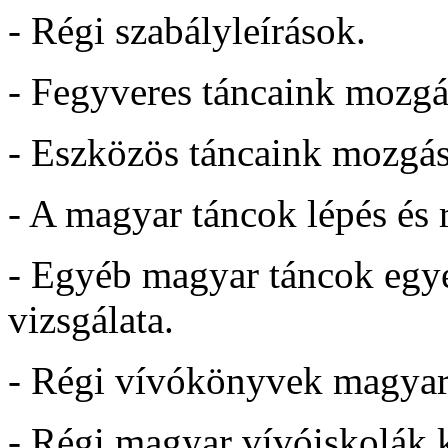
- Régi szabályleírások.
- Fegyveres táncaink mozg
- Eszközös táncaink mozgá
- A magyar táncok lépés és 
- Egyéb magyar táncok egye
vizsgálata.
- Régi vívókönyvek magyar
- Régi magyar vívóiskolák 