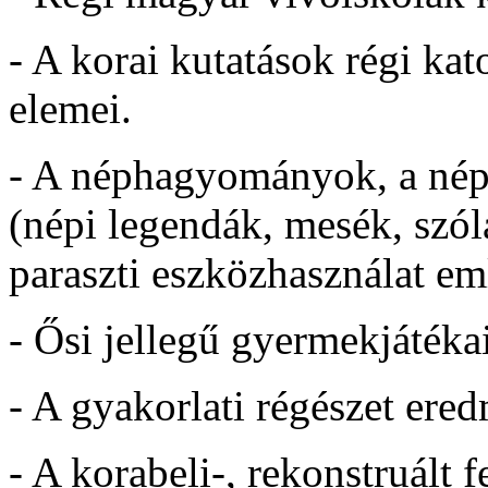
- A korai kutatások régi kat
elemei.
- A néphagyományok, a népra
(népi legendák, mesék, szól
paraszti eszközhasználat em
- Ősi jellegű gyermekjátéka
- A gyakorlati régészet ered
- A korabeli-, rekonstruált 