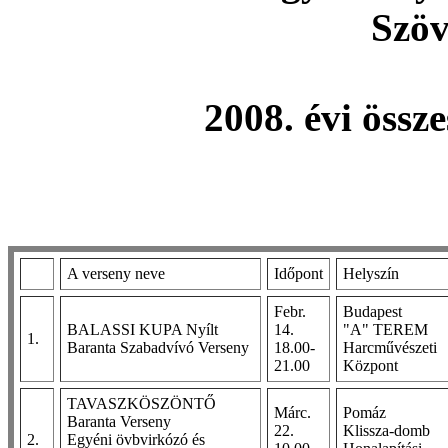
Szöv
2008. évi össz
A verseny neve
Időpont
Helyszín
Febr.
Budapest
BALASSI KUPA Nyílt
14.
"A" TEREM
1.
Baranta Szabadvívó Verseny
18.00-
Harcművészeti
21.00
Központ
TAVASZKÖSZÖNTŐ
Márc.
Pomáz
Baranta Verseny
22.
Klissza-domb
2.
Egyéni övbvirkózó és