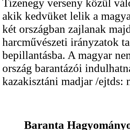
Tizenegy verseny közül vál
akik kedvüket lelik a magy
két országban zajlanak majd
harcművészeti irányzatok ta
bepillantásba. A magyar n
ország barantázói indulhatn
kazakisztáni madjar /ejtds: 
Baranta Hagyományo