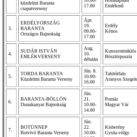
10.00-
Honalapítási
küzdelmi Baranta
17.00
Emlékmű
csapatverseny
Ápr.
ERDÉLYORSZÁG
19.
Erdély
3.
BARANTA
09.00-
Kénos
Országos Bajnokság
17.00
Aug.
SUDÁR ISTVÁN
Kunszentmiklós
4.
10.
EMLÉKVERSENY
Bösztörpuszta
délután
Jún. 8.
TORDA BARANTA
Tahitótfalu
5.
10.00-
Küzdelmi Baranta Verseny
Aranyos Szegele
16.00
Jún.
BARANTA-BÖLLÖN
21.
Pomáz
6.
Dunakanyar Bajnokság
10.00-
Magyar Vár
14.00
Jún.
BOTÜNNEP
22.
Kisberény
7.
Botvívó Baranta Verseny
10.00-
Gyula-völgy