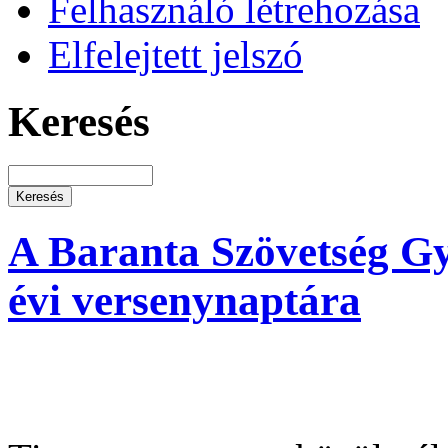
Felhasználó létrehozása
Elfelejtett jelszó
Keresés
A Baranta Szövetség G
évi versenynaptára